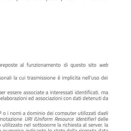
preposte al funzionamento di questo sito
web
onali la cui trasmissione è implicita nell'uso dei
er essere associate a interessati identificati, ma
 elaborazioni ed associazioni con dati detenuti da
 IP o i nomi a dominio dei computer utilizzati dagli
n notazione
URI (Uniform Resource Identifier)
delle
o utilizzato nel sottoporre la richiesta al server, la
ce numerico indicante lo stato della risposta data