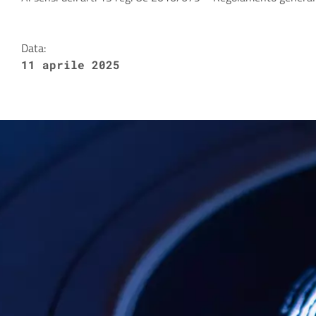
Dettagli della notizia
Data:
11 aprile 2025