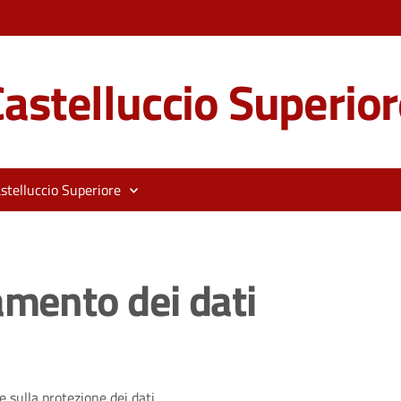
astelluccio Superior
stelluccio Superiore
amento dei dati
 sulla protezione dei dati