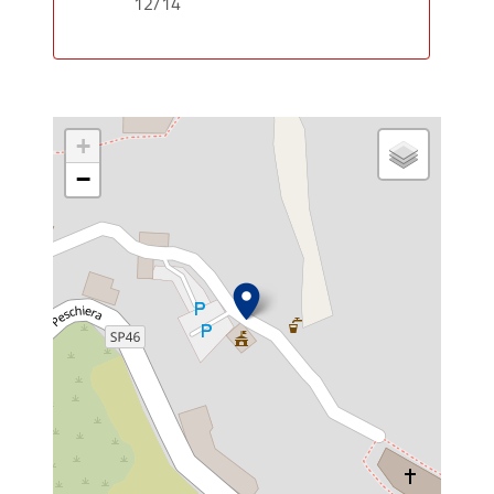
12/14
+
−