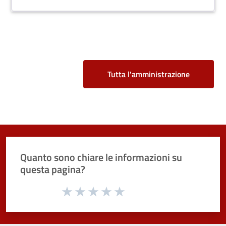
Tutta l'amministrazione
Quanto sono chiare le informazioni su
questa pagina?
Valuta da 1 a 5 stelle la pagina
Valuta 1 stelle su 5
Valuta 2 stelle su 5
Valuta 3 stelle su 5
Valuta 4 stelle su 5
Valuta 5 stelle su 5