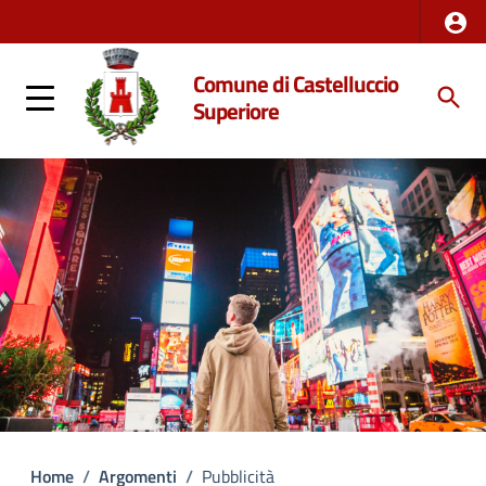
Comune di Castelluccio
Superiore
Home
/
Argomenti
/
Pubblicità