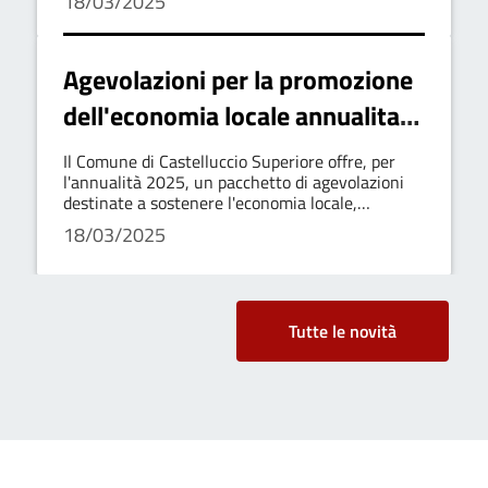
18/03/2025
economiche, commerciali e artigianali presenti
sul territorio.
Agevolazioni per la promozione
dell'economia locale annualita'
2025
Il Comune di Castelluccio Superiore offre, per
l'annualità 2025, un pacchetto di agevolazioni
destinate a sostenere l'economia locale,
favorendo la crescita e lo sviluppo delle attività
18/03/2025
economiche, commerciali e artigianali presenti
sul territorio.
Tutte le novità