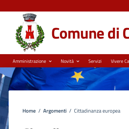
Comune di C
Amministrazione
Novità
Servizi
Vivere Ca
Home
/
Argomenti
/
Cittadinanza europea