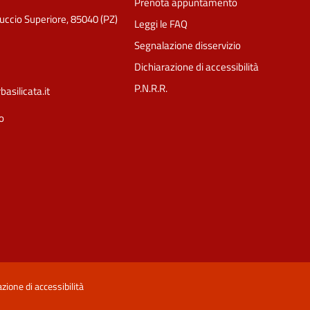
Prenota appuntamento
luccio Superiore, 85040 (PZ)
Leggi le FAQ
Segnalazione disservizio
Dichiarazione di accessibilità
P.N.R.R.
silicata.it
o
Ciao 👋
Come posso esserti utile?
smart_toy
zione di accessibilità