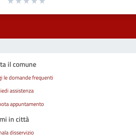
Valuta 1 stelle su 5
Valuta 2 stelle su 5
Valuta 3 stelle su 5
Valuta 4 stelle su 5
Valuta 5 stelle su 5
ta il comune
i le domande frequenti
iedi assistenza
nota appuntamento
mi in città
ala disservizio