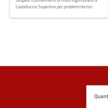
Sospesi i conferimenti di rifiuti ingombranti a
Castelluccio Superiore per problemi tecnici.
Quant
Valuta da 