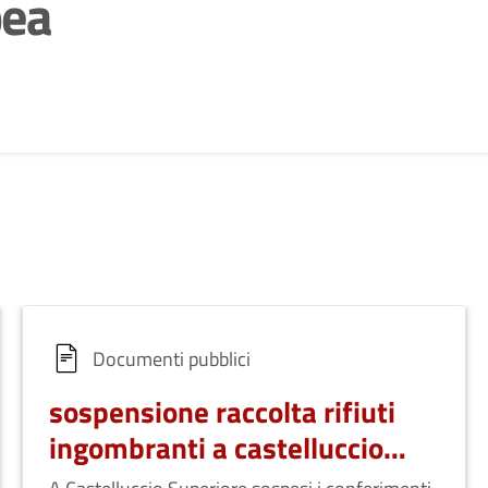
pea
Documenti pubblici
sospensione raccolta rifiuti
ingombranti a castelluccio
superiore