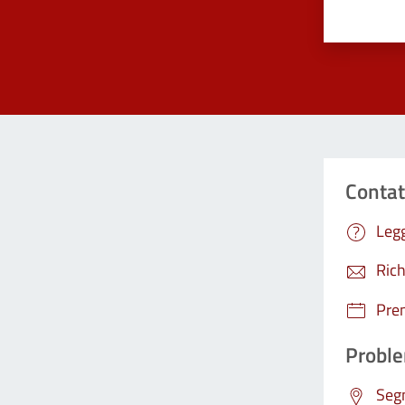
Contat
Legg
Rich
Pre
Proble
Segn