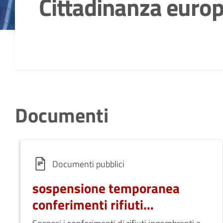
Cittadinanza euro
Dettagli della notizia
Documenti
Documenti pubblici
sospensione temporanea
conferimenti rifiuti
ingombranti