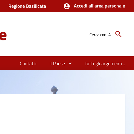
Accedi all'area personale
Regione Basilicata
e
Cerca con IA
Contatti
Il Paese
Tutti gli argomenti...