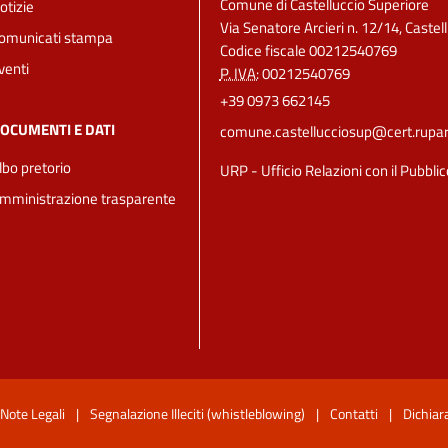
Comune di Castelluccio Superiore
otizie
Via Senatore Arcieri n. 12/14, Castel
omunicati stampa
Codice fiscale 00212540769
venti
P. IVA:
00212540769
+39 0973 662145
OCUMENTI E DATI
comune.castellucciosup@cert.ruparba
lbo pretorio
URP - Ufficio Relazioni con il Pubblic
mministrazione trasparente
Note Legali
|
Segnalazione Illeciti (whistleblowing)
|
Contatti
|
Dichiara