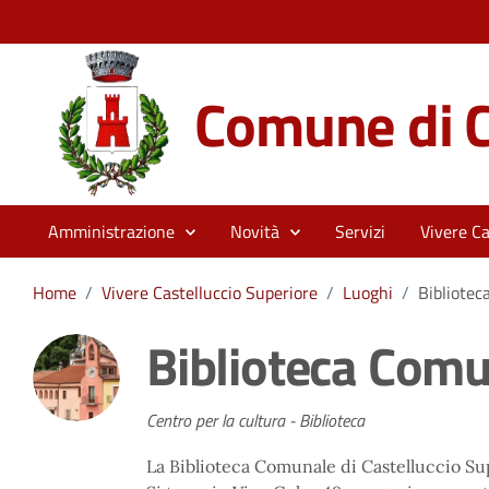
Comune di C
Amministrazione
Novità
Servizi
Vivere Ca
Home
/
Vivere Castelluccio Superiore
/
Luoghi
/
Bibliote
Biblioteca Com
Centro per la cultura - Biblioteca
La Biblioteca Comunale di Castelluccio Supe