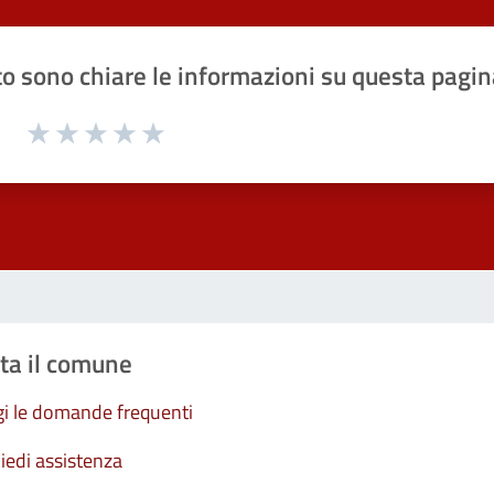
o sono chiare le informazioni su questa pagin
1 a 5 stelle la pagina
Valuta 1 stelle su 5
Valuta 2 stelle su 5
Valuta 3 stelle su 5
Valuta 4 stelle su 5
Valuta 5 stelle su 5
ta il comune
i le domande frequenti
iedi assistenza