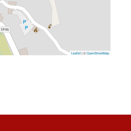
Leaflet
| ©
OpenStreetMap