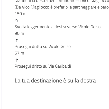
Mantieni la
destra
per continuare su
Vico Magliocc
(Da Vico Magliocco è preferibile parcheggiare e perco
150 m
Svolta leggermente a
destra
verso
Vicolo Gelso
90 m
Prosegui dritto su
Vicolo Gelso
57 m
Prosegui dritto su
Via Garibaldi
La tua destinazione è sulla destra