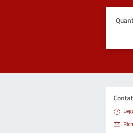
Quant
Valuta da 
Contat
Legg
Rich