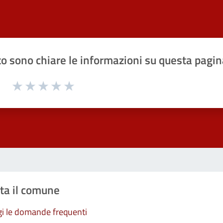
o sono chiare le informazioni su questa pagin
1 a 5 stelle la pagina
Valuta 1 stelle su 5
Valuta 2 stelle su 5
Valuta 3 stelle su 5
Valuta 4 stelle su 5
Valuta 5 stelle su 5
ta il comune
i le domande frequenti