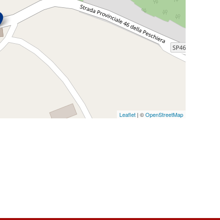
Leaflet
| ©
OpenStreetMap