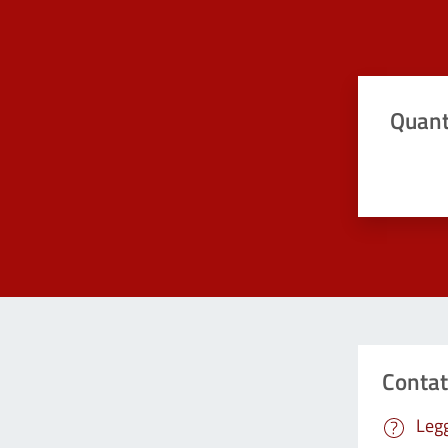
Quant
Valuta da 
Contat
Legg