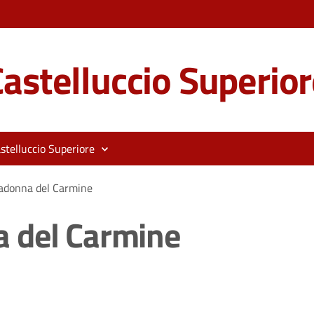
astelluccio Superior
stelluccio Superiore
adonna del Carmine
 del Carmine