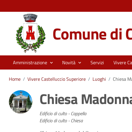
Comune di C
Amministrazione
Novità
Servizi
Vivere Ca
Home
/
Vivere Castelluccio Superiore
/
Luoghi
/
Chiesa M
Chiesa Madonna
Edificio di culto - Cappella
Edificio di culto - Chiesa