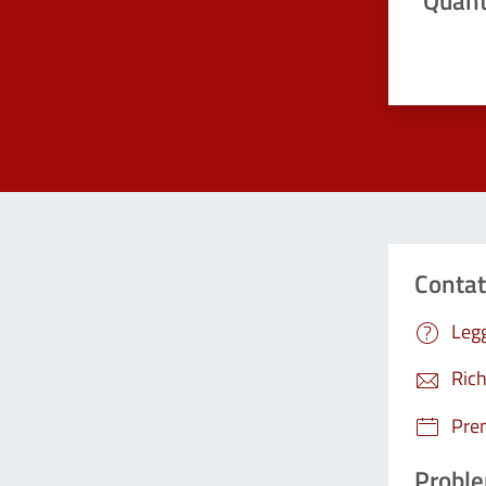
Quant
Valuta da 
Contat
Legg
Rich
Pre
Proble