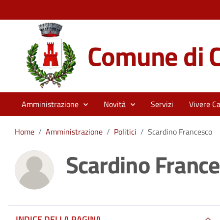
Comune di C
Amministrazione
Novità
Servizi
Vivere Ca
Home
/
Amministrazione
/
Politici
/
Scardino Francesco
Scardino Franc
INDICE DELLA PAGINA