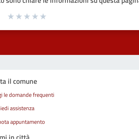
o sono chiare le informazioni su questa pagin
1 a 5 stelle la pagina
Valuta 1 stelle su 5
Valuta 2 stelle su 5
Valuta 3 stelle su 5
Valuta 4 stelle su 5
Valuta 5 stelle su 5
ta il comune
i le domande frequenti
iedi assistenza
nota appuntamento
mi in città