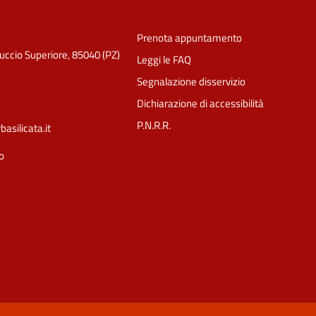
Prenota appuntamento
luccio Superiore, 85040 (PZ)
Leggi le FAQ
Segnalazione disservizio
Dichiarazione di accessibilità
P.N.R.R.
silicata.it
o
Ciao 👋
Come posso esserti utile?
smart_toy