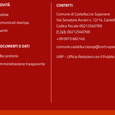
OVITÀ
CONTATTI
Comune di Castelluccio Superiore
otizie
Via Senatore Arcieri n. 12/14, Castel
omunicati stampa
Codice fiscale 00212540769
venti
P. IVA:
00212540769
+39 0973 662145
OCUMENTI E DATI
comune.castellucciosup@cert.ruparba
lbo pretorio
URP - Ufficio Relazioni con il Pubblic
mministrazione trasparente