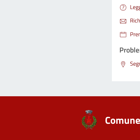
Legg
Rich
Pre
Proble
Segn
Comune 