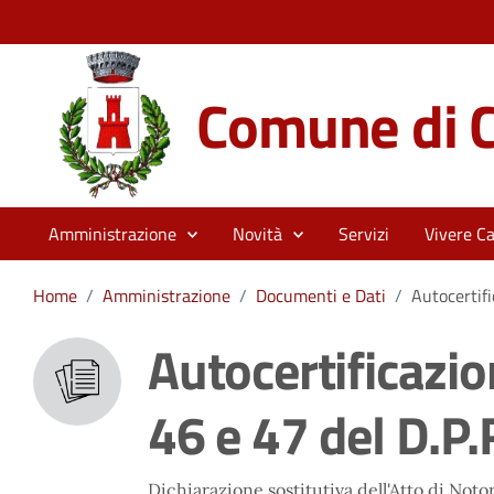
Comune di C
Amministrazione
Novità
Servizi
Vivere Ca
Home
/
Amministrazione
/
Documenti e Dati
/
Autocertifi
Autocertificazion
46 e 47 del D.P
Dichiarazione sostitutiva dell'Atto di Notor