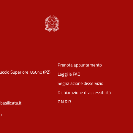
Prenota appuntamento
luccio Superiore, 85040 (PZ)
Leggi le FAQ
Segnalazione disservizio
Dichiarazione di accessibilità
P.N.R.R.
silicata.it
o
Ciao 👋
Come posso esserti utile?
smart_toy