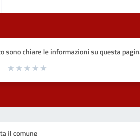
o sono chiare le informazioni su questa pagin
1 a 5 stelle la pagina
Valuta 1 stelle su 5
Valuta 2 stelle su 5
Valuta 3 stelle su 5
Valuta 4 stelle su 5
Valuta 5 stelle su 5
ta il comune