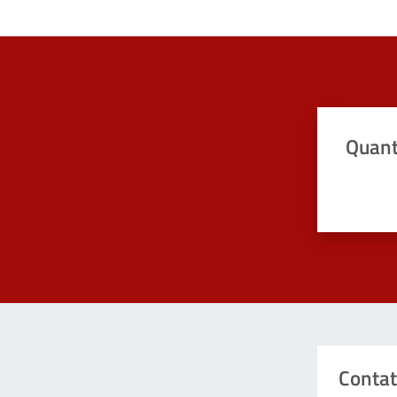
Quant
Valuta da 
Contat