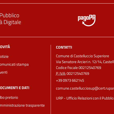
OVITÀ
CONTATTI
Comune di Castelluccio Superiore
otizie
Via Senatore Arcieri n. 12/14, Castel
omunicati stampa
Codice fiscale 00212540769
venti
P. IVA:
00212540769
+39 0973 662145
OCUMENTI E DATI
comune.castellucciosup@cert.ruparba
lbo pretorio
URP - Ufficio Relazioni con il Pubblic
mministrazione trasparente