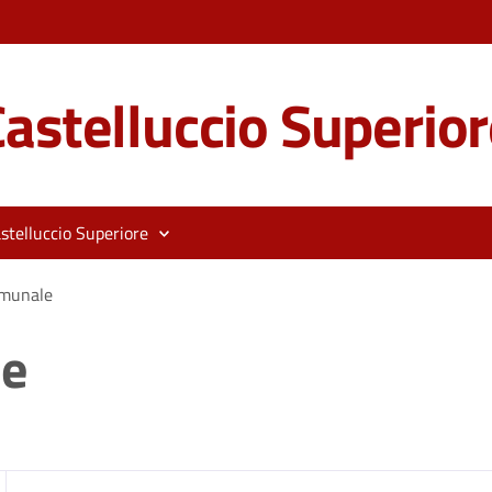
astelluccio Superior
stelluccio Superiore
omunale
le
zia