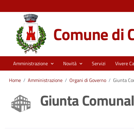
Comune di C
Amministrazione
Novità
Servizi
Vivere Ca
Home
/
Amministrazione
/
Organi di Governo
/
Giunta C
Giunta Comuna
Dettagli della noti