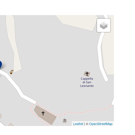
Leaflet
| ©
OpenStreetMap