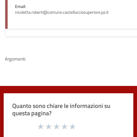
Email
:
nicoletta.roberti@comune.castellucciosuperiore.pz.it
Argomenti
Quanto sono chiare le informazioni su
questa pagina?
Valuta da 1 a 5 stelle la pagina
Valuta 1 stelle su 5
Valuta 2 stelle su 5
Valuta 3 stelle su 5
Valuta 4 stelle su 5
Valuta 5 stelle su 5