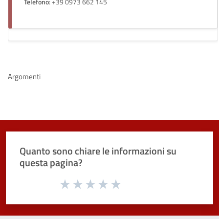
Telefono
: +39 0973 662 145
Argomenti
Quanto sono chiare le informazioni su
questa pagina?
Valuta da 1 a 5 stelle la pagina
Valuta 1 stelle su 5
Valuta 2 stelle su 5
Valuta 3 stelle su 5
Valuta 4 stelle su 5
Valuta 5 stelle su 5