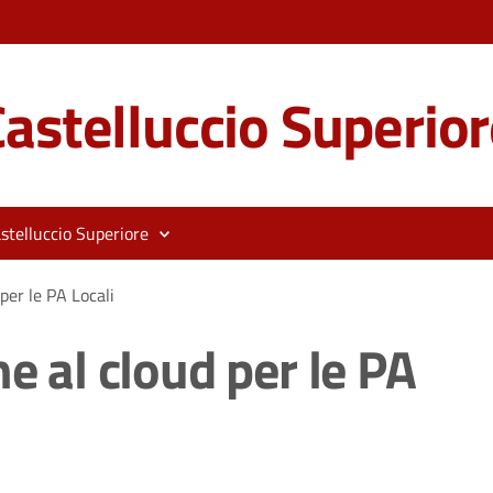
astelluccio Superior
stelluccio Superiore
per le PA Locali
e al cloud per le PA