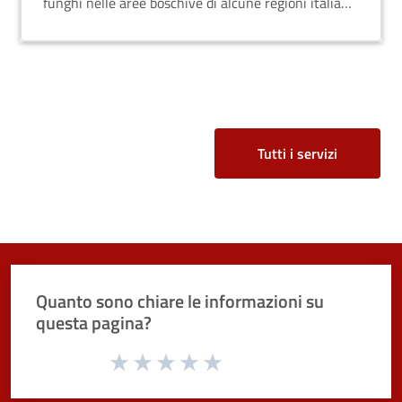
funghi nelle aree boschive di alcune regioni italiane.
Tutti i servizi
Quanto sono chiare le informazioni su
questa pagina?
Valuta da 1 a 5 stelle la pagina
Valuta 1 stelle su 5
Valuta 2 stelle su 5
Valuta 3 stelle su 5
Valuta 4 stelle su 5
Valuta 5 stelle su 5