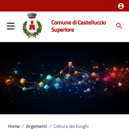
Comune di Castelluccio
Superiore
Home
/
Argomenti
/
Coltura dei funghi