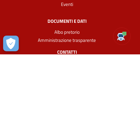
Eventi
DOCUMENTI E DATI
Albo pretorio
Amministrazione trasparente
CONTATTI
Comune di Castelluccio Superiore
Via Senatore Arcieri n. 12/14, Castelluccio Superiore, 85040
(PZ)
Codice fiscale 00212540769
P. IVA:
00212540769
+39 0973 662145
comune.castellucciosup@cert.ruparbasilicata.it
URP - Ufficio Relazioni con il Pubblico
Prenota appuntamento
Leggi le FAQ